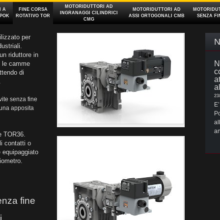
MOTORIDUTTORI AD
 A
FINE CORSA
MOTORIDUTTORI AD
MOTORIDUT
INGRANAGGI CILINDRICI
 POK
ROTATIVO TOR
ASSI ORTOGONALI CMB
SENZA FI
CMG
ilizzato per
N
ustriali.
un riduttore in
N
i, le camme
c
ttendo di
a
.
a
23
 vite senza fine
E’
una apposita
Po
al
an
 e TOR36.
 contatti o
 equipaggiato
ziometro.
enza fine
i