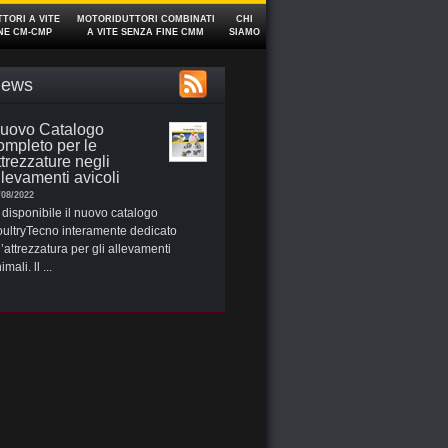
TORI A VITE
MOTORIDUTTORI COMBINATI
CHI
NE CM‑CMP
A VITE SENZA FINE CMM
SIAMO
ews
uovo Catalogo
ompleto per le
ttrezzature negli
llevamenti avicoli
/08/2022
 disponibile il nuovo catalogo
ultryTecno interamente dedicato
l’attrezzatura per gli allevamenti
imali. ll ...