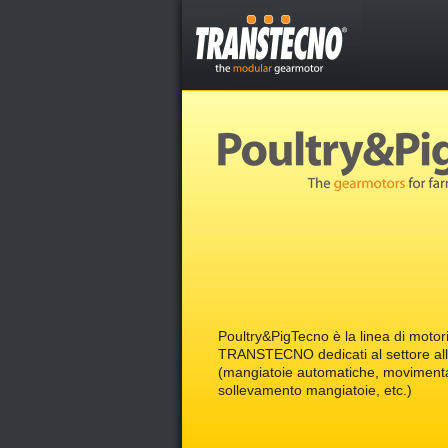
Poultry&PigTecno è la linea di motori
TRANSTECNO dedicati al settore al
(mangiatoie automatiche, movimenta
sollevamento mangiatoie, etc.)