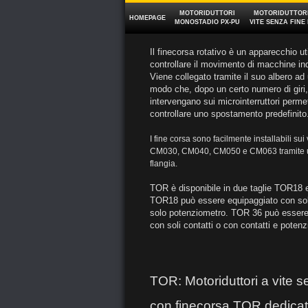
MOTORIDUTTORI
MOTORIDUTTORI
HOMEPAGE
MONOSTADIO PX‑PU
VITE SENZA FINE
Il finecorsa rotativo è un apparecchio ut
controllare il movimento di macchine ind
Viene collegato tramite il suo albero ad 
modo che, dopo un certo numero di gir
intervengano sui microinterruttori perme
controllare uno spostamento predefinito
I fine corsa sono facilmente installabili sui
CM030, CM040, CM050 e CM063 tramite 
flangia.
TOR è disponibile in due taglie TOR18
TOR18 può essere equipaggiato con soli
solo potenziometro. TOR 36 può essere
con soli contatti o con contatti e poten
TOR: Motoriduttori a vite s
con finecorsa TOR dedicat