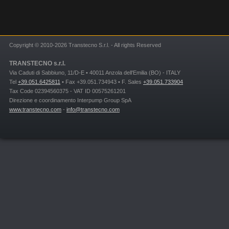
Copyright © 2010-2026 Transtecno S.r.l. - All rights Reserved
TRANSTECNO s.r.l.
Via Caduti di Sabbiuno, 11/D-E • 40011 Anzola dell'Emilia (BO) - ITALY
Tel
+39.051.6425811
• Fax +39.051.734943 • F. Sales
+39.051.733904
Tax Code 02394560375 - VAT ID 00575261201
Direzione e coordinamento Interpump Group SpA
www.transtecno.com
-
info@transtecno.com