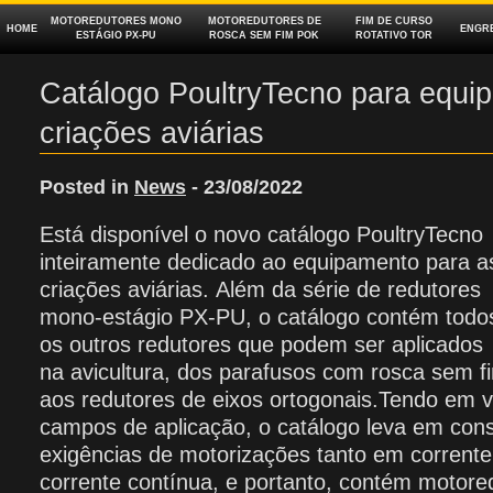
MOTOREDUTORES MONO
MOTOREDUTORES DE
FIM DE CURSO
HOME
ENGR
ESTÁGIO PX‑PU
ROSCA SEM FIM POK
ROTATIVO TOR
Catálogo PoultryTecno para equi
criações aviárias
Posted in
News
- 23/08/2022
Está disponível o novo catálogo PoultryTecno
inteiramente dedicado ao equipamento para a
criações aviárias. Além da série de redutores
mono-estágio PX-PU, o catálogo contém todo
os outros redutores que podem ser aplicados
na avicultura, dos parafusos com rosca sem f
aos redutores de eixos ortogonais.Tendo em v
campos de aplicação, o catálogo leva em con
exigências de motorizações tanto em corrent
corrente contínua, e portanto, contém motor