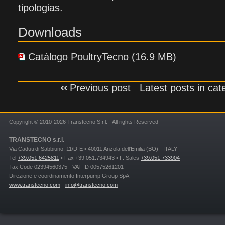
tipologias.
Downloads
Catálogo PoultryTecno (16.9 MB)
Previous post
Latest posts in ca
Copyright © 2010-2026 Transtecno S.r.l. - All rights Reserved
TRANSTECNO s.r.l.
Via Caduti di Sabbiuno, 11/D-E • 40011 Anzola dell'Emilia (BO) - ITALY
Tel
+39.051.6425811
• Fax +39.051.734943 • F. Sales
+39.051.733904
Tax Code 02394560375 - VAT ID 00575261201
Direzione e coordinamento Interpump Group SpA
www.transtecno.com
-
info@transtecno.com