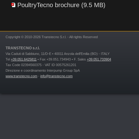
PoultryTecno brochure (9.5 MB)
Copyright © 2010-2026 Transtecno S.r.l. - All rights Reserved
TRANSTECNO s.r.l.
Via Caduti di Sabbiuno, 11/D-E • 40011 Anzola dell'Emilia (BO) - ITALY
Tel
+39.051.6425811
• Fax +39.051.734943 • F. Sales
+39.051.733904
Tax Code 02394560375 - VAT ID 00575261201
Direzione e coordinamento Interpump Group SpA
www.transtecno.com
-
info@transtecno.com