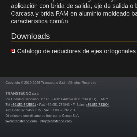
aplicación con brida de salida, eje de salida o
Carcasa y brida PAM en aluminio moldeado baj
característica común.
Downloads
Catalogo de reductores de ejes ortogonale
Copyright © 2010-2026 Transtecno S.r.l. - All rights Reserved
TRANSTECNO s.r.l.
Via Caduti di Sabbiuno, 11/D-E • 40011 Anzola dell'Emilia (BO) - ITALY
Tel
+39.051.6425811
• Fax +39.051.734943 • F. Sales
+39.051.733904
Tax Code 02394560375 - VAT ID 00575261201
Direzione e coordinamento Interpump Group SpA
www.transtecno.com
-
info@transtecno.com